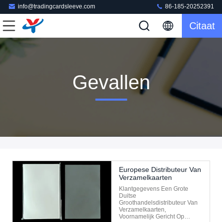
info@tradingcardsleeve.com
86-185-20252391
Citaat
Gevallen
Europese Distributeur Van
Verzamelkaarten
Klantgegevens Een Grote
Duitse
Groothandelsdistributeur Van
Verzamelkaarten,
Voornamelijk Gericht Op