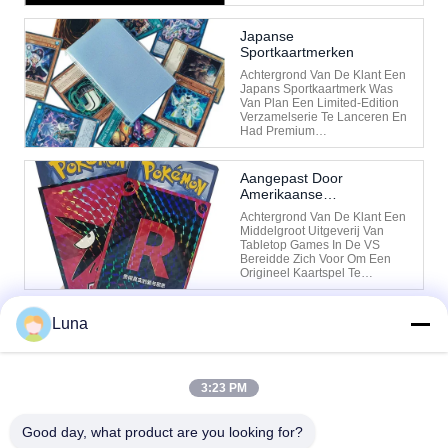
Sport- En Animekaarten, Met
Een Sterke Aanwezigheid Op
De Europese Detailhandel. De
Japanse
Uitdagingen Van De Cliënt
Sportkaartmerken
Met Een Jaarlijkse Verkoop
Van Meer Dan 5 Miljoen
Achtergrond Van De Klant Een
Kaarten Hadden Zij Een
Japans Sportkaartmerk Was
Enorme ...
Van Plan Een Limited-Edition
Verzamelserie Te Lanceren En
Had Premium
Sportkaarthoesjes En Een
Trading Card Binder.
Uitdagingen Van De Klant Ze
Aangepast Door
Hadden Materialen Met Hoge
Amerikaanse
Transparantie En UV-
Bordspeluitgevers
Bescherming Nodig Om Het
Achtergrond Van De Klant Een
Vervagen Van Kaarten Te ...
Middelgroot Uitgeverij Van
Tabletop Games In De VS
Bereidde Zich Voor Om Een
Origineel Kaartspel Te
Lanceren. Ze Waren Van Plan
Om Een Eerste Oplage Van
20.000 Decks Te Drukken En
Luna
Hadden Een Op Maat
Gemaakte Kaarthoes En
1
Deckbox Nodig Om Erbij Te
Horen. Uitdagingen Van ...
3:23 PM
Good day, what product are you looking for?