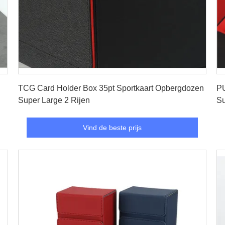
Vind de beste prijs
TCG Card Holder Box 35pt Sportkaart Opbergdozen
PU
Super Large 2 Rijen
Su
Vind de beste prijs