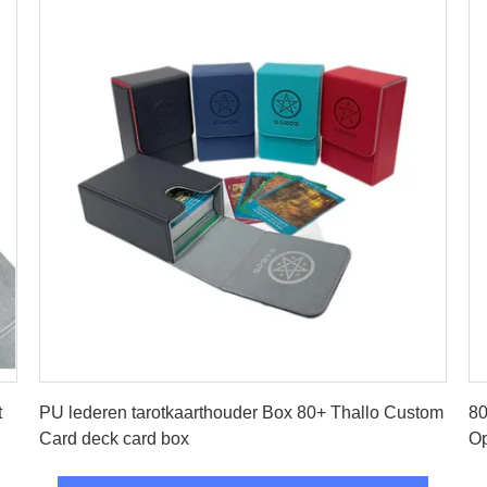
Vind de beste prijs
t
PU lederen tarotkaarthouder Box 80+ Thallo Custom
80
Card deck card box
Op