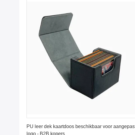
Vind de beste prijs
PU leer dek kaartdoos beschikbaar voor aangepas
logo - B2B kopers