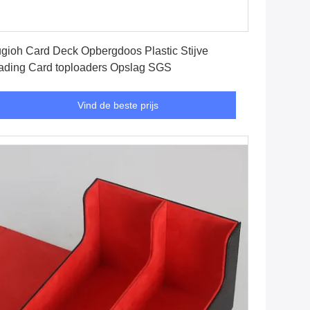
Vind de beste prijs
gioh Card Deck Opbergdoos Plastic Stijve
ading Card toploaders Opslag SGS
Vind de beste prijs