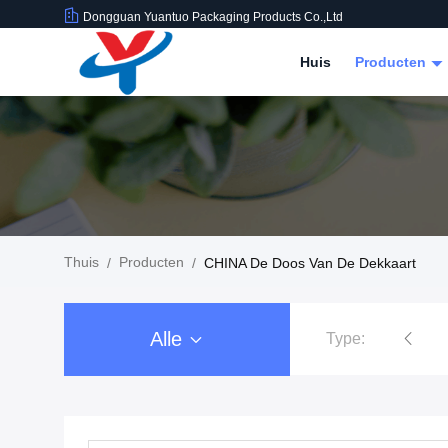
Dongguan Yuantuo Packaging Products Co.,Ltd
Huis
Producten
Thuis
Producten
/
/
CHINA De Doos Van De Dekkaart
Alle
Type:
Ruilkaarthoes