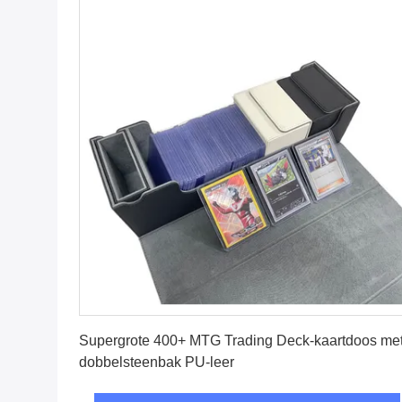
Vind de beste prijs
Supergrote 400+ MTG Trading Deck-kaartdoos me
dobbelsteenbak PU-leer