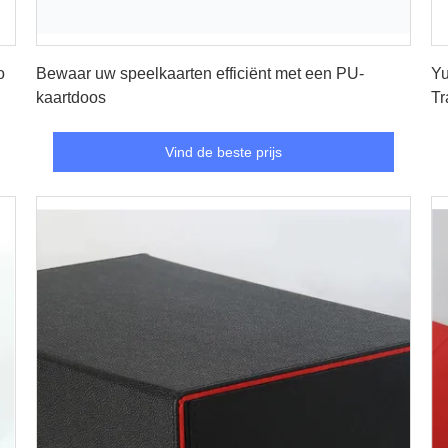
Vind de beste prijs
o
Bewaar uw speelkaarten efficiënt met een PU-
Yu
kaartdoos
Tr
Vind de beste prijs