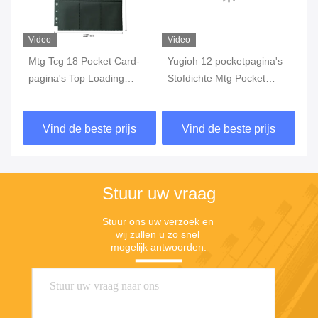
Video
Video
Vi
Mtg Tcg 18 Pocket Card-
Yugioh 12 pocketpagina's
Ro
pagina's Top Loading
Stofdichte Mtg Pocket
Ca
Black Trading Card Binder-
Trading Card-pagina's
Si
pagina's
IS
Vind de beste prijs
Vind de beste prijs
Stuur uw vraag
Stuur ons uw verzoek en 
wij zullen u zo snel 
mogelijk antwoorden.