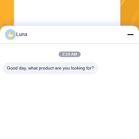
Luna
Stuur
2:14 AM
Good day, what product are you looking for?
Dongguan Yuantuo Packaging Products
Co.,Ltd
info@tradingcardsleeve.com
86-185-20252391
De 2e Fulong Industrail Zon
e, Fu Long, Shipai Town, Do