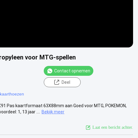
ropyleen voor MTG-spellen
Contact opnemen
Deel
 kaarthoezen
6X91 Pas kaartformaat 63X88mm aan Goed voor MTG, POKEMON,
deel: 1, 13 jaar ....
Bekijk meer
Laat een bericht achter.