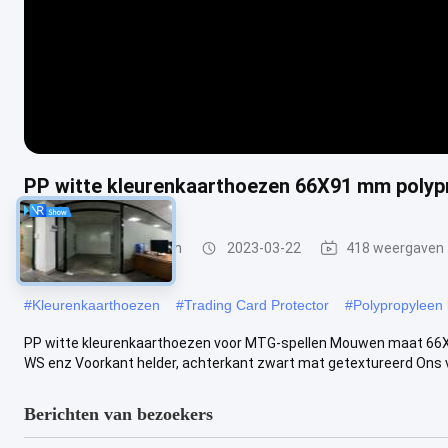
PP witte kleurenkaarthoezen 66X91 mm polyp
Kleurenkaartmouwen
2023-03-22
418 weergaven
#
Kleurenkaarthoezen
#
Trading Card Protector
#
Polypropyleen
PP witte kleurenkaarthoezen voor MTG-spellen Mouwen maat 6
WS enz Voorkant helder, achterkant zwart mat getextureerd Ons voor
Berichten van bezoekers