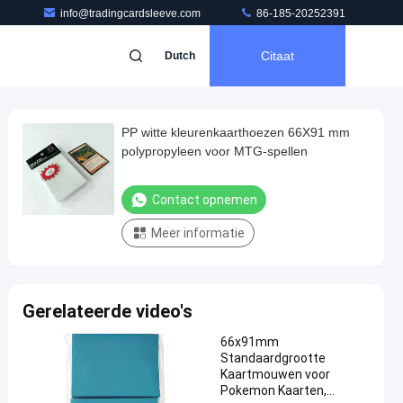
info@tradingcardsleeve.com
86-185-20252391
Citaat
Dutch
PP witte kleurenkaarthoezen 66X91 mm
polypropyleen voor MTG-spellen
Contact opnemen
Meer informatie
Gerelateerde video's
66x91mm
Standaardgrootte
Kaartmouwen voor
Pokemon Kaarten,