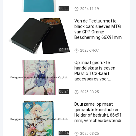
Lichtablouw Mat
Kaartmouwen
Kleurenkaartmouwen
00:38
2024-11-19
Van de Textuurmatte
black card sleeves MTG
van CPP Oranje
Bescherming 66X91mm
het Gemakkelijke
Schuifelen
Kleurenkaartmouwen
00:36
2023-04-07
Op maat gedrukte
handelskaartsleeven
Plastic TCG-kaart
accessoires voor
klantvereisten
Kunstkaarthoezen
00:24
2025-03-25
Duurzame, op maat
gemaakte kunsthulzen ️
Helder of bedrukt, 66x91
mm, verscheurbestendig,
perfect voor
kaartbescherming
Kunstkaarthoezen
00:24
2025-03-25