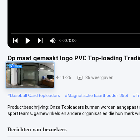
Loaded
:
0%
0:00
/
0:00
Play
Play
Play
Mute
Current
Duration
next
next
Op maat gemaakt logo PVC Top-loading Tradi
Time
Topladers
2024-11-26
86 weergaven
#
Baseball Card toploaders
#
Magnetische kaarthouder 35pt
#
Tr
Productbeschrijving: Onze Toploaders kunnen worden aangepast me
sportteams, gamewinkels en andere organisaties die hun merk will
Berichten van bezoekers