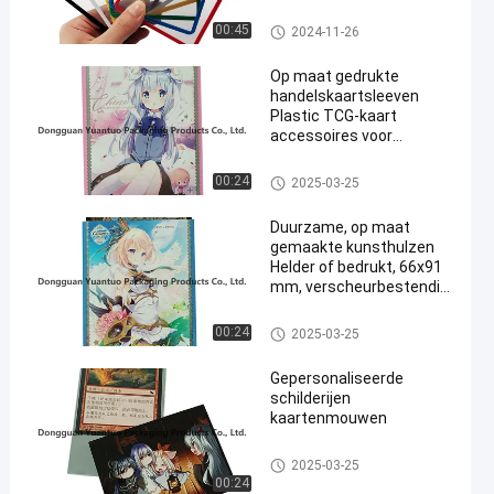
Topladers
00:45
2024-11-26
Op maat gedrukte
handelskaartsleeven
Plastic TCG-kaart
accessoires voor
en
klantvereisten
Kunstkaarthoezen
00:24
2025-03-25
Duurzame, op maat
gemaakte kunsthulzen ️
Helder of bedrukt, 66x91
mm, verscheurbestendig,
perfect voor
kaartbescherming
Kunstkaarthoezen
00:24
2025-03-25
Gepersonaliseerde
schilderijen
kaartenmouwen
Kunstkaarthoezen
2025-03-25
00:24