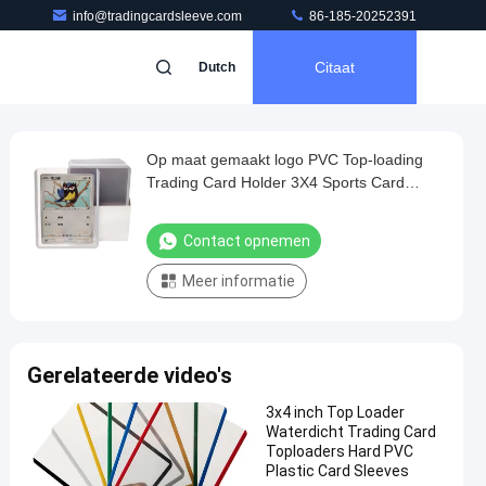
info@tradingcardsleeve.com
86-185-20252391
Citaat
Dutch
Op maat gemaakt logo PVC Top-loading
Trading Card Holder 3X4 Sports Card
Toploaders
Contact opnemen
Meer informatie
Gerelateerde video's
3x4 inch Top Loader
Waterdicht Trading Card
Toploaders Hard PVC
Plastic Card Sleeves