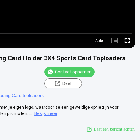
Auto
Picture-
Fullscre
in-
Picture
ng Card Holder 3X4 Sports Card Toploaders
Contact opnemen
Deel
ading Card toploaders
t je eigen logo, waardoor ze een geweldige optie zijn voor
en promoten. ....
Bekijk meer
Laat een bericht achter.