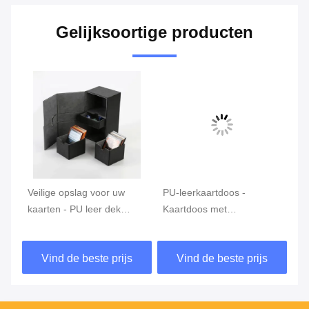
Gelijksoortige producten
Veilige opslag voor uw
PU-leerkaartdoos -
Be
d
kaarten - PU leer dek
Kaartdoos met
ef
kaartdoos in vele kleuren -
aanpasbaar logo
ka
OEM accepteren
Vind de beste prijs
Vind de beste prijs