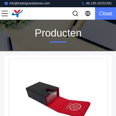
info@tradingcardsleeve.com
86-185-20252391
Citaat
Producten