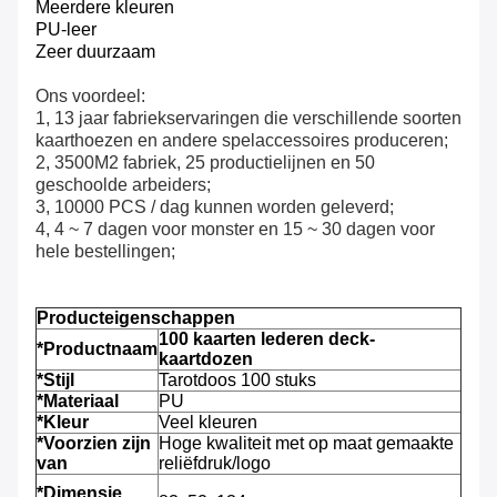
Meerdere kleuren
PU-leer
Zeer duurzaam
Ons voordeel:
1, 13 jaar fabriekservaringen die verschillende soorten
kaarthoezen en andere spelaccessoires produceren;
2, 3500M2 fabriek, 25 productielijnen en 50
geschoolde arbeiders;
3, 10000 PCS / dag kunnen worden geleverd;
4, 4 ~ 7 dagen voor monster en 15 ~ 30 dagen voor
hele bestellingen;
Producteigenschappen
100 kaarten lederen deck-
*Productnaam
kaartdozen
*Stijl
Tarotdoos 100 stuks
*Materiaal
PU
*Kleur
Veel kleuren
*Voorzien zijn
Hoge kwaliteit met op maat gemaakte
van
reliëfdruk/logo
*Dimensie