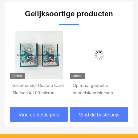
Gelijksoortige producten
Video
Video
Vi
t
Groothandel Custom Card
Op maat gedrukte
Du
,
Sleeves ¥ 100 micron,
handelskaartsleeven
ge
Sterke naden, OEM
Plastic TCG-kaart
He
Printing, Bescherm en laat
accessoires voor
mm
Vind de beste prijs
Vind de beste prijs
uw kaarten zien
klantvereisten
pe
ka