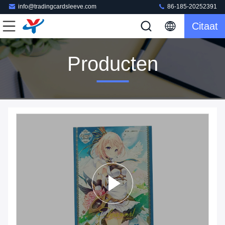
info@tradingcardsleeve.com
86-185-20252391
Citaat
Producten