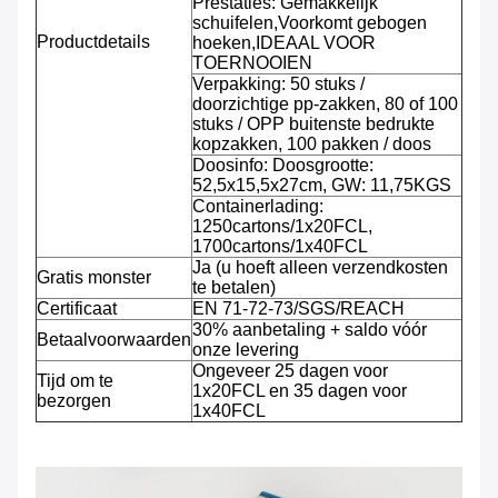
Prestaties: Gemakkelijk
schuifelen,Voorkomt gebogen
Productdetails
hoeken,IDEAAL VOOR
TOERNOOIEN
Verpakking: 50 stuks /
doorzichtige pp-zakken, 80 of 100
stuks / OPP buitenste bedrukte
kopzakken, 100 pakken / doos
Doosinfo: Doosgrootte:
52,5x15,5x27cm, GW: 11,75KGS
Containerlading:
1250cartons/1x20FCL,
1700cartons/1x40FCL
Ja (u hoeft alleen verzendkosten
Gratis monster
te betalen)
Certificaat
EN 71-72-73/SGS/REACH
30% aanbetaling + saldo vóór
Betaalvoorwaarden
onze levering
Ongeveer 25 dagen voor
Tijd om te
1x20FCL en 35 dagen voor
bezorgen
1x40FCL