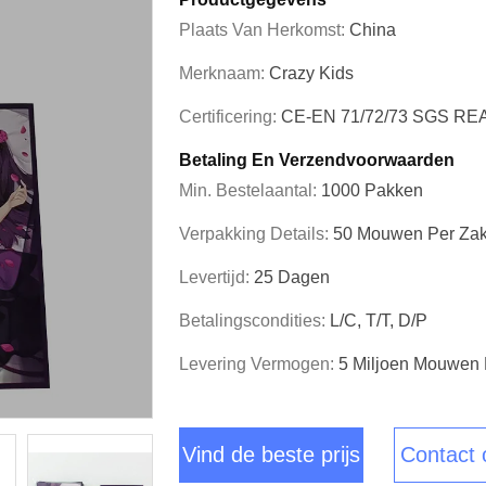
Plaats Van Herkomst:
China
Merknaam:
Crazy Kids
Certificering:
CE-EN 71/72/73 SGS R
Betaling En Verzendvoorwaarden
Min. Bestelaantal:
1000 Pakken
Verpakking Details:
50 Mouwen Per Zak
Levertijd:
25 Dagen
Betalingscondities:
L/C, T/T, D/P
Levering Vermogen:
5 Miljoen Mouwen
Vind de beste prijs
Contact