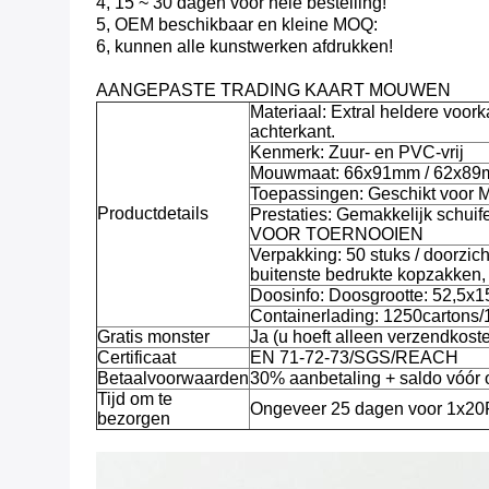
4, 15 ~ 30 dagen voor hele bestelling!
5, OEM beschikbaar en kleine MOQ:
6, kunnen alle kunstwerken afdrukken!
AANGEPASTE TRADING KAART MOUWEN
Materiaal: Extral heldere voor
achterkant.
Kenmerk: Zuur- en PVC-vrij
Mouwmaat: 66x91mm / 62x89m
Toepassingen: Geschikt vo
Productdetails
Prestaties: Gemakkelijk schu
VOOR TOERNOOIEN
Verpakking: 50 stuks / doorzic
buitenste bedrukte kopzakken,
Doosinfo: Doosgrootte: 52,5
Containerlading: 1250carton
Gratis monster
Ja (u hoeft alleen verzendkoste
Certificaat
EN 71-72-73/SGS/REACH
Betaalvoorwaarden
30% aanbetaling + saldo vóór 
Tijd om te
Ongeveer 25 dagen voor 1x20
bezorgen