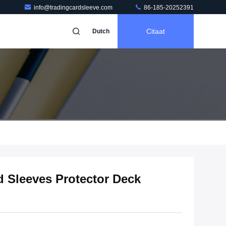
info@tradingcardsleeve.com
86-185-20252391
Citaat
Dutch
 Sleeves Protector Deck