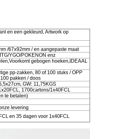
kant en een gekleurd, Artwork op
m /67x92mm / en aangepaste maat
or MTG/YGO/POKENON enz
ifelen,Voorkomt gebogen hoeken,IDEAAL
htige pp-zakken, 80 of 100 stuks / OPP
 100 pakken / doos
x15,5x27cm, GW: 11,75KGS
s/1x20FCL, 1700cartons/1x40FCL
n te betalen)
onze levering
FCL en 35 dagen voor 1x40FCL