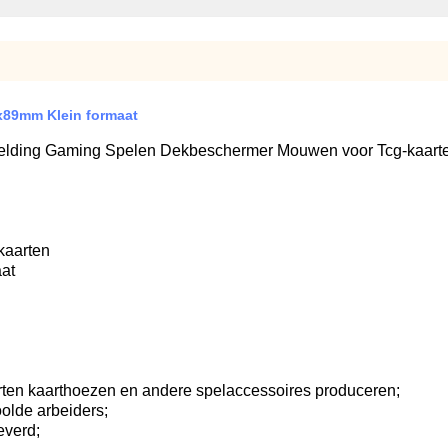
x89mm Klein formaat
eelding Gaming Spelen Dekbeschermer Mouwen voor Tcg-kaart
kaarten
aat
oorten kaarthoezen en andere spelaccessoires produceren;
olde arbeiders;
everd;