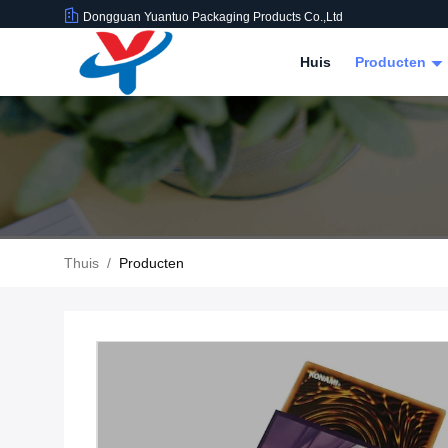
Dongguan Yuantuo Packaging Products Co.,Ltd
Huis
Producten
Thuis
/
Producten