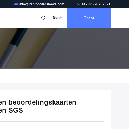
info@tradingcardsleeve.com
86-185-20252391
Citaat
Dutch
en beoordelingskaarten
en SGS