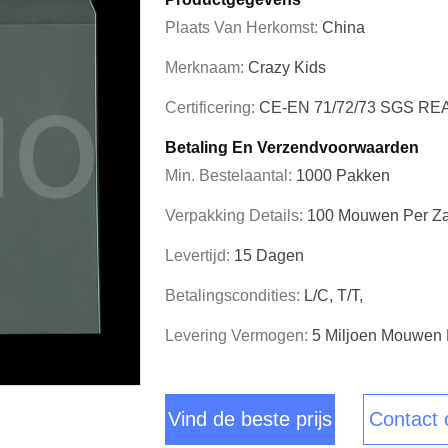
Plaats Van Herkomst:
China
Merknaam:
Crazy Kids
Certificering:
CE-EN 71/72/73 SGS R
Betaling En Verzendvoorwaarden
Min. Bestelaantal:
1000 Pakken
Verpakking Details:
100 Mouwen Per Za
Levertijd:
15 Dagen
Betalingscondities:
L/C, T/T,
Levering Vermogen:
5 Miljoen Mouwen
Vind de beste prijs
Contact