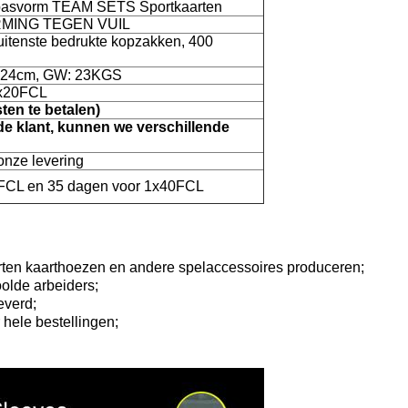
 pasvorm TEAM SETS Sportkaarten
RMING TEGEN VUIL
uitenste bedrukte kopzakken, 400
2x24cm, GW: 23KGS
1x20FCL
ten te betalen)
de klant, kunnen we verschillende
onze levering
FCL en 35 dagen voor 1x40FCL
oorten kaarthoezen en andere spelaccessoires produceren;
olde arbeiders;
everd;
 hele bestellingen;