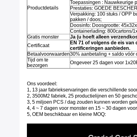
Toepassingen : Nauwkeurige
Productdetails
Prestaties: GOEDE BESCHE
Verpakking: 100 stuks / OPP b
pakken / doos;
Doosinfo: Doosgrootte: 45x3
Containerlading: 800cartons/
Gratis monster
Ja (u hoeft alleen verzendkos
EN 71 of volgens de eis van 
Certificaat
certificeringen aanbieden.
Betaalvoorwaarden
30% aanbetaling + saldo vóór 
Tijd om te
Ongeveer 25 dagen voor 1x20
bezorgen
Ons voordeel:
1, 13 jaar fabriekservaringen die verschillende s
2, 3500M2 fabriek, 25 productielijnen en 50 gescho
3, 5 miljoen PCS / dag zouden kunnen worden gel
4, 4 ~ 7 dagen voor monster en 15 ~ 30 dagen voor
5, OEM beschikbaar en kleine MOQ: