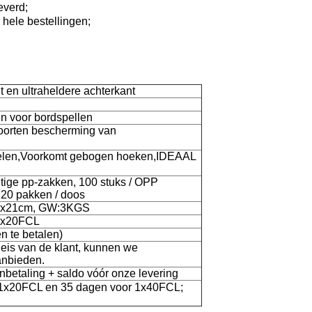
everd;
 hele bestellingen;
t en ultraheldere achterkant
n voor bordspellen
soorten bescherming van
ifelen,Voorkomt gebogen hoeken,IDEAAL
htige pp-zakken, 100 stuks / OPP
 20 pakken / doos
27x21cm, GW:3KGS
/1x20FCL
n te betalen)
eis van de klant, kunnen we
aanbieden.
betaling + saldo vóór onze levering
 1x20FCL en 35 dagen voor 1x40FCL;