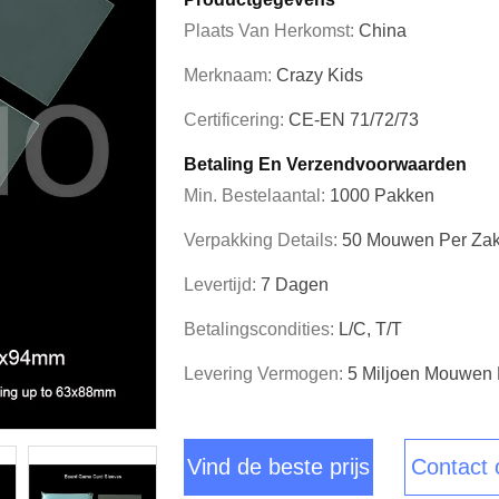
Plaats Van Herkomst:
China
Merknaam:
Crazy Kids
Certificering:
CE-EN 71/72/73
Betaling En Verzendvoorwaarden
Min. Bestelaantal:
1000 Pakken
Verpakking Details:
50 Mouwen Per Zak
Levertijd:
7 Dagen
Betalingscondities:
L/C, T/T
Levering Vermogen:
5 Miljoen Mouwen
Vind de beste prijs
Contact