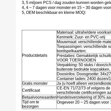
3, 5 miljoen PCS / dag zouden kunnen worden gel
4, 4 ~ 7 dagen voor monster en 15 ~ 30 dagen voor
5, OEM beschikbaar en kleine MOQ:
Materiaal: ultraheldere voorkan
Kenmerk: Zuur- en PVC-vrij
Mouwmaat: verschillende mate
Toepassingen: verschillende 
bordspelkaarten;
Productdetails
Prestaties: Gemakkelijk schu
VOOR TOERNOOIEN
Verpakking: 50 stuks / doorzic
buitenste bedrukte kopzakken,
Doosinfos: Doosgrootte: 34x
Container laden: 2400 dozen
Gratis monster
Ja (u hoeft alleen verzendkoste
CE-EN 71/72/73 of volgens de 
Certificaat
verschillende certificeringen 
Betaalvoorwaarden
Handelsverzekering of 30% aan
Tijd om te
Ongeveer 20 ~ 25 dagen voor
bezorgen