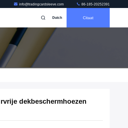
info@tradingcardsleeve.com
86-185-20252391
Citaat
Dutch
rvrije dekbeschermhoezen