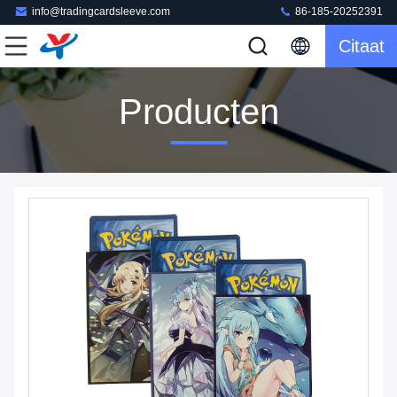
info@tradingcardsleeve.com
86-185-20252391
Citaat
Producten