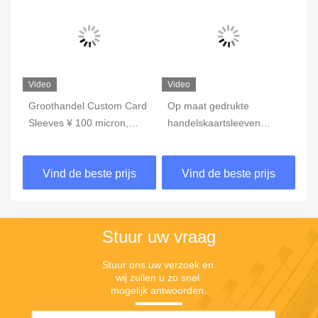
Video
Video
Vi
t
Groothandel Custom Card
Op maat gedrukte
Du
,
Sleeves ¥ 100 micron,
handelskaartsleeven
ge
Sterke naden, OEM
Plastic TCG-kaart
He
Printing, Bescherm en laat
accessoires voor
mm
Vind de beste prijs
Vind de beste prijs
uw kaarten zien
klantvereisten
pe
ka
Stuur uw vraag
Stuur ons uw verzoek en 
wij zullen u zo snel 
mogelijk antwoorden.