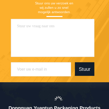
Stuur ons uw verzoek en 
wij zullen u zo snel 
mogelijk antwoorden.
Stuur
Dongguan Yuantuo Packaging Products