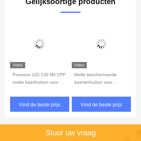
Gelijksoortige producten
Video
Video
Vi
es
Premium 125-130 Mil CPP
Matte beschermende
MT
matte kaarthulzen voor
kaartenhulzen voor
66
g
kaartbescherming
handelskaarten van 63 x
Gr
88 mm
Ca
Vind de beste prijs
Vind de beste prijs
Stuur uw vraag