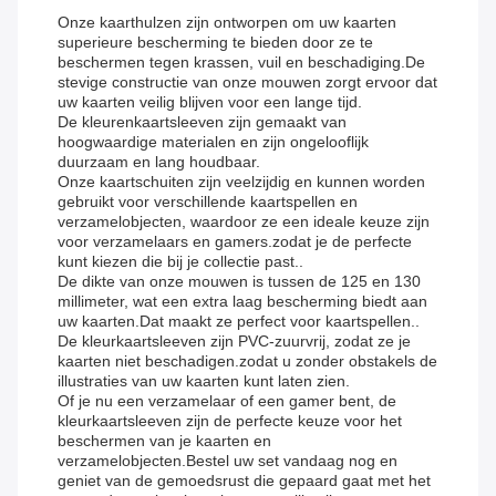
Onze kaarthulzen zijn ontworpen om uw kaarten
superieure bescherming te bieden door ze te
beschermen tegen krassen, vuil en beschadiging.De
stevige constructie van onze mouwen zorgt ervoor dat
uw kaarten veilig blijven voor een lange tijd.
De kleurenkaartsleeven zijn gemaakt van
hoogwaardige materialen en zijn ongelooflijk
duurzaam en lang houdbaar.
Onze kaartschuiten zijn veelzijdig en kunnen worden
gebruikt voor verschillende kaartspellen en
verzamelobjecten, waardoor ze een ideale keuze zijn
voor verzamelaars en gamers.zodat je de perfecte
kunt kiezen die bij je collectie past..
De dikte van onze mouwen is tussen de 125 en 130
millimeter, wat een extra laag bescherming biedt aan
uw kaarten.Dat maakt ze perfect voor kaartspellen..
De kleurkaartsleeven zijn PVC-zuurvrij, zodat ze je
kaarten niet beschadigen.zodat u zonder obstakels de
illustraties van uw kaarten kunt laten zien.
Of je nu een verzamelaar of een gamer bent, de
kleurkaartsleeven zijn de perfecte keuze voor het
beschermen van je kaarten en
verzamelobjecten.Bestel uw set vandaag nog en
geniet van de gemoedsrust die gepaard gaat met het