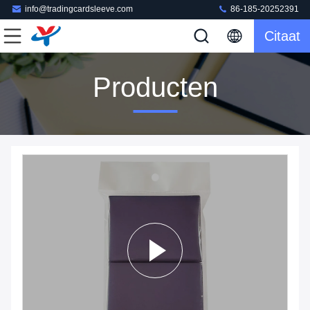
info@tradingcardsleeve.com
86-185-20252391
Citaat
Producten