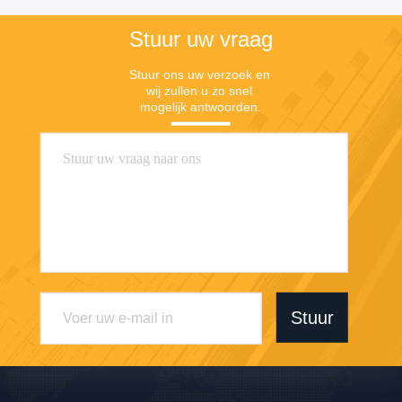
Stuur uw vraag
Stuur ons uw verzoek en 
wij zullen u zo snel 
mogelijk antwoorden.
Stuur