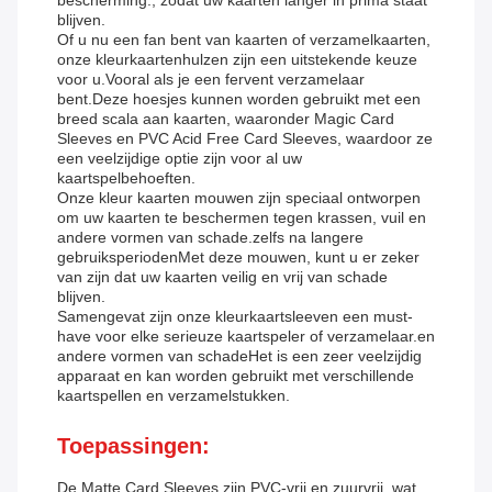
bescherming., zodat uw kaarten langer in prima staat
blijven.
Of u nu een fan bent van kaarten of verzamelkaarten,
onze kleurkaartenhulzen zijn een uitstekende keuze
voor u.Vooral als je een fervent verzamelaar
bent.Deze hoesjes kunnen worden gebruikt met een
breed scala aan kaarten, waaronder Magic Card
Sleeves en PVC Acid Free Card Sleeves, waardoor ze
een veelzijdige optie zijn voor al uw
kaartspelbehoeften.
Onze kleur kaarten mouwen zijn speciaal ontworpen
om uw kaarten te beschermen tegen krassen, vuil en
andere vormen van schade.zelfs na langere
gebruiksperiodenMet deze mouwen, kunt u er zeker
van zijn dat uw kaarten veilig en vrij van schade
blijven.
Samengevat zijn onze kleurkaartsleeven een must-
have voor elke serieuze kaartspeler of verzamelaar.en
andere vormen van schadeHet is een zeer veelzijdig
apparaat en kan worden gebruikt met verschillende
kaartspellen en verzamelstukken.
Toepassingen:
De Matte Card Sleeves zijn PVC-vrij en zuurvrij, wat