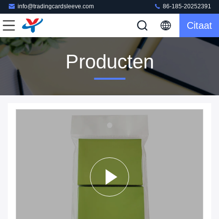
info@tradingcardsleeve.com
86-185-20252391
Citaat
Producten