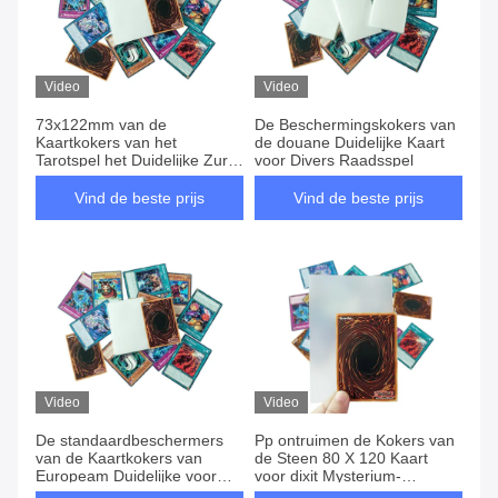
Video
Video
73x122mm van de
De Beschermingskokers van
Kaartkokers van het
de douane Duidelijke Kaart
Tarotspel het Duidelijke Zure
voor Divers Raadsspel
Vrije pp Materiaal van pvc
Vind de beste prijs
Vind de beste prijs
Video
Video
De standaardbeschermers
Pp ontruimen de Kokers van
van de Kaartkokers van
de Steen 80 X 120 Kaart
Europeam Duidelijke voor
voor dixit Mysterium-
Divers Raadsspel
Spelkaart