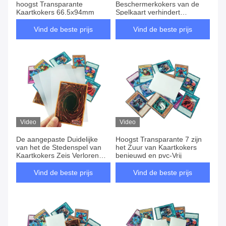
hoogst Transparante
Beschermerkokers van de
Kaartkokers 66.5x94mm
Spelkaart verhindert
gebogen hoeken
Vind de beste prijs
Vind de beste prijs
Video
Video
De aangepaste Duidelijke
Hoogst Transparante 7 zijn
van het de Stedenspel van
het Zuur van Kaartkokers
Kaartkokers Zeis Verloren
benieuwd en pvc-Vrij
Kaart Protecter
Vind de beste prijs
Vind de beste prijs