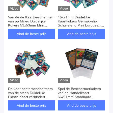
Video
Video
Van de de Kaartbeschermer
46x71mm Duidelijke
van pp Milieu Duidelijke
Kaartkokers Gemakkelijk
Kokers 53x53mm Mini
Schuifelend Mini European
Square
Matte Board
Vind de beste prijs
Vind de beste prijs
Video
Video
De voor achterbeschermers
Spel de Beschermerkokers
van de steen Duidelijke
van de Handelkaart
Plastic Kaart verhindert
66x91mm Standaard
gebogen hoeken
Duidelijke Kaartkokers
Vind de beste prijs
Vind de beste prijs