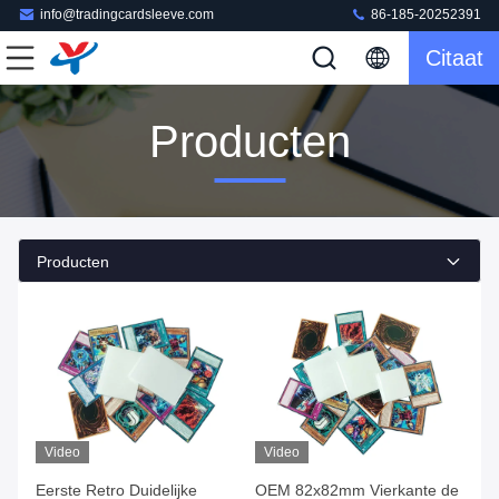
info@tradingcardsleeve.com
86-185-20252391
Citaat
Producten
Producten
Video
Video
Eerste Retro Duidelijke
OEM 82x82mm Vierkante de