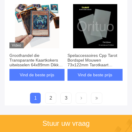
Video
Groothandel die
Spelaccessoires Cpp Tarot
Transparante Kaartkokers
Bordspel Mouwen
uitwisselen 64x89mm Dikke
73x122mm Tarotkaart
Kokers van de
Mouwen
Speelkaartbeschermer
Vind de beste prijs
Vind de beste prijs
1
2
3
Stuur uw vraag