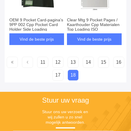
OEM 9 Pocket Card-pagina's
Clear Mtg 9 Pocket Pages /
9PP 002 Cpp Pocket Card
Kaarthouder Cpp Materialen
Holder Side Loading
Top Loading ISO
Vind de beste prijs
Vind de beste prijs
11
12
13
14
15
16
17
18
Stuur uw vraag
Stuur ons uw verzoek en 
wij zullen u zo snel 
mogelijk antwoorden.