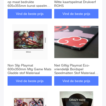
op maat bedrukte
Witte kaartspelmat Drukverf
605x355mm kunst speelmat
ROHS
SGS
Vind de beste prijs
Vind de beste prijs
Non Slip Playmat
Niet Giftig Playmat Eco-
600x350mm Mtg Game Mats
vriendelijk Bordspel
Gladde stof Materiaal
Speelmatten Stof Materiaal
SGS
Vind de beste prijs
Vind de beste prijs